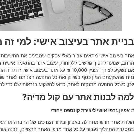
בניית אתר בעיצוב אישי: למי זה
אתר בעיצוב אישי מתאים עבור בעלי עסקים שמבינים את החשיבות 
הרחב, שנועד להפוך גולשים ללקוחות, עיצוב אתר בהתאמה אישית 
אם נשקיע לצורך העניין 10,000 ₪ על אתר בעיצוב אישי, זו תהיה הוצאה קטנה לעומת קידום בהמשך, אך הוצאה זו היא כה חשובה כי כל השיווק שתעשו בעתיד יופנה לכיוון האתר.
נניח שהשקעתם המון כסף בשיווק ואת כל התנועה הפניתם לאתר שנ
לכן, כשכל התנועה מתנקזת לאתר, כדאי להשקיע בנראות שלו כדי לה
למה לבנות אתר עם קול מדיה?
# אפיון גרפי אישי ליצירת קונספט ייחודי
הולדת אתר חדש מתחילה באפיון ובירור הצרכים של החברה או העסק
במסגרת התהליך נעבור על כל אחד מדפי האתר הרצויים, ונבנה אותו From scratch כדי ליצור את התוצאה הטובה ביותר עבור