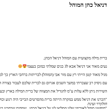
דניאל כהן המוהל
ברית מילה מקצועית עם המוהל דניאל הכהן,
נעים מאוד אני דניאל אבא ל3 בנים שמלתי כמובן בעצמי
מגיל מאוד קטן הייתי רץ עם מור אבי (המוהל) לבריתות ברחבי הארץ כך למ
עם ניסיון רב שצברתי במשך השנים אגרום גם לברית שלכם לעבור בצורה ה
השירות ניתן ללא עלות ע"מ להגדיל את המצווה של ברית המילה בארץ ובעול
"הכרנו את דניאל ממש במקרה הייתה ברית מהסרטים הבייבי היה רגוע וכו
חולון
רוי ועינת
"חיפשנו מוהל לאוריקי שלנו המליצו לנו על דניאל הכהן , שמחים שבחרנו בו